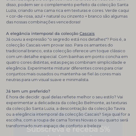
disso, podem ser o complemento perfeito da colecção Santa
Luzia, criando uma cama rica em texturas e cores. Verde caqui
+ cor-de-rosa, azul + natural ou cinzento + branco são algumas
das nossas combinações vencedoras!
A elegância intemporal da colecção
Cascais
Já ouviu a expressão "o segredo está nos detalhes"? Pois é, a
colecção Cascais vem provar isso. Para os amantes do
tradicional branco, esta colecção oferece um toque clássico
com um detalhe especial. Com bainhas em ponto concha em
quatro cores distintas, estas peças combinam simplicidade e
elegância. Experimente misturar diferentes cores para criar
conjuntos mais ousados ou mantenha-se fiel às cores mais
neutras para um visual suave e minimalista.
Já tem um preferido?
É hora de decidir: qual delas reflete melhor o seu estilo? Vai
experimentar a delicadeza da coleção Belmonte, as texturas
da colecção Santa Luzia, a descontração da colecção Tavira
ou a elegância intemporal da colecção Cascais? Seja qual for a
Subscreva e receba 5%
escolha, com a roupa de cama Torres Novas o seu quarto será
transformado num espaço de conforto e beleza.
de desconto!