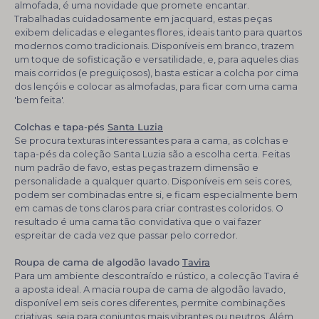
almofada, é uma novidade que promete encantar.
Trabalhadas cuidadosamente em jacquard, estas peças
exibem delicadas e elegantes flores, ideais tanto para quartos
modernos como tradicionais. Disponíveis em branco, trazem
um toque de sofisticação e versatilidade, e, para aqueles dias
mais corridos (e preguiçosos), basta esticar a colcha por cima
dos lençóis e colocar as almofadas, para ficar com uma cama
'bem feita'.
Colchas e tapa-pés
Santa Luzia
Se procura texturas interessantes para a cama, as colchas e
tapa-pés da coleção Santa Luzia são a escolha certa. Feitas
num padrão de favo, estas peças trazem dimensão e
personalidade a qualquer quarto. Disponíveis em seis cores,
podem ser combinadas entre si, e ficam especialmente bem
em camas de tons claros para criar contrastes coloridos. O
resultado é uma cama tão convidativa que o vai fazer
espreitar de cada vez que passar pelo corredor.
Roupa de cama de algodão lavado
Tavira
Para um ambiente descontraído e rústico, a colecção Tavira é
a aposta ideal. A macia roupa de cama de algodão lavado,
disponível em seis cores diferentes, permite combinações
criativas, seja para conjuntos mais vibrantes ou neutros. Além