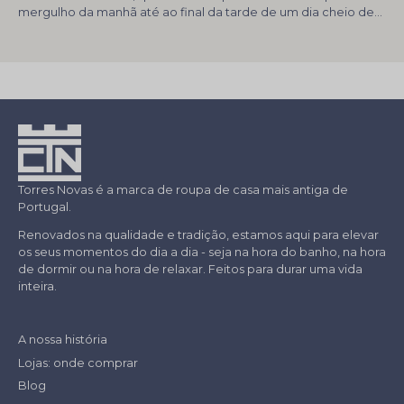
mergulho da manhã até ao final da tarde de um dia cheio de
sol, sal e areia. Foi...
Torres Novas é a marca de roupa de casa mais antiga de
Portugal.
Renovados na qualidade e tradição, estamos aqui para elevar
os seus momentos do dia a dia - seja na hora do banho, na hora
de dormir ou na hora de relaxar. Feitos para durar uma vida
inteira.
A nossa história
Lojas: onde comprar
Blog