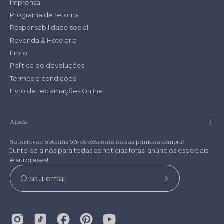
Imprensa
Programa de retoma
Responsabilidade social
Revenda & Hotelaria
Envio
Política de devoluções
Termos e condições
Livro de reclamações Online
Ajuda
Subscreva e obtenha 5% de desconto na sua primeira compra!
Junte-se a nós para todas as notícias fofas, anúncios especiais
e surpresas!
Subscrever
a
nossa
newsletter