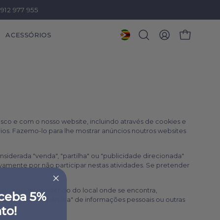
912 977 955
ACESSÓRIOS
ABRIR CARRI
Abrir
A
a
MINHA
barra
CONTA
de
pesquisa
sco e com o nosso website, incluindo através de cookies e
ios. Fazemo-lo para lhe mostrar anúncios noutros websites
siderada "venda", "partilha" ou "publicidade direcionada"
ivamente por não participar nestas atividades. Se pretender
e ativado, dependendo do local onde se encontra,
eceba 5%
 "venda" ou "partilha" de informações pessoais ou outras
to!
bsite.