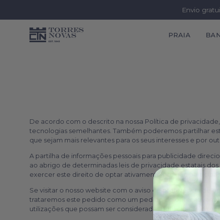
Envio gratu
PRAIA
BA
Ir
para
o
conteúdo
De acordo com o descrito na nossa Política de privacidade,
tecnologias semelhantes. Também poderemos partilhar estas
que sejam mais relevantes para os seus interesses e por outr
A partilha de informações pessoais para publicidade direci
ao abrigo de determinadas leis de privacidade estatais dos
exercer este direito de optar ativamente por não participar,
Se visitar o nosso website com o aviso de preferência de o
trataremos este pedido como um pedido de optar ativament
utilizações que possam ser consideradas publicidade direcio