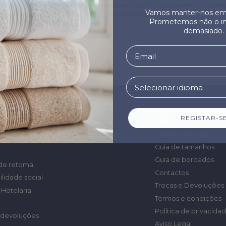
artilha" das suas informações pessoais recolhidas através de cookie
Vamos manter-nos em 
 estados dos EUA aplicáveis acima referidos.
Prometemos não o i
demasiado.
Ajuda
tória
REGISTAR-S
FAQ
e comprar
Guia de cuidados
Guia de tamanhos
Guia de bordados
de retoma
Contactos
lidade social
Trocas e Devoluções
Hotelaria
Termos e condições
Política de privacida
e devoluções
Aviso Legal