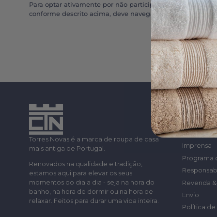
Para optar ativamente por não participar na "venda" ou "p
conforme descrito acima, deve navegar a partir de um dos
A nossa his
Lojas: ond
Blog
Torres Novas é a marca de roupa de casa
Imprensa
mais antiga de Portugal.
Programa 
Renovados na qualidade e tradição,
Responsabi
estamos aqui para elevar os seus
momentos do dia a dia - seja na hora do
Revenda & 
banho, na hora de dormir ou na hora de
Envio
relaxar. Feitos para durar uma vida inteira.
Política d