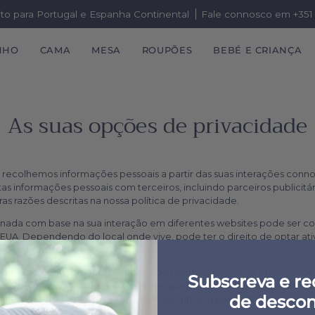
ito para Portugal e Espanha Continental
Fale connosco em +351 
NHO
CAMA
MESA
ROUPÕES
BEBÉ E CRIANÇA
As suas opções de privacidade
 recolhemos informações pessoais a partir das suas interações conno
 informações pessoais com terceiros, incluindo parceiros publicitár
as razões descritas na nossa política de privacidade.
onada com base na sua interação em diferentes websites pode ser con
 EUA. Dependendo do local onde vive, pode ter o direito de optar at
 siga as instruções abaixo.
ptar ativamente por não participar do Controlo Global de Privacidad
Subscreva e r
e por não participar de atividades que possam ser consideradas uma
de descon
nada para o dispositivo e browser que utilizou para visitar o nosso we