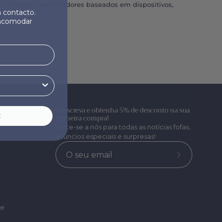
s e outros identificadores baseados em dispositivos,
contacto.
ncomodar
Subscreva e obtenha 5% de desconto na sua
E
primeira compra!
Junte-se a nós para todas as notícias fofas,
anúncios especiais e surpresas!
Subscrever
a
nossa
newsletter
de