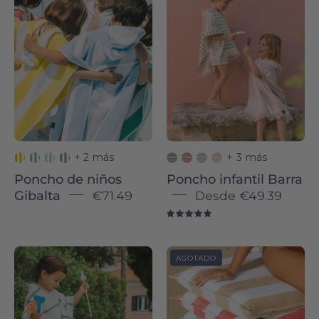
wrapped
Barra
in
-
colorful
Torres
striped
Novas
ponchos
hugging
each
other
outdoors.
+ 2 más
+ 3 más
Poncho de niños
Poncho infantil Barra
Gibalta
€71.49
Desde
€49.39
5.0
Blue
Gibalta
AGOTADO
Boa-
beach
Nova
chair
-
cover