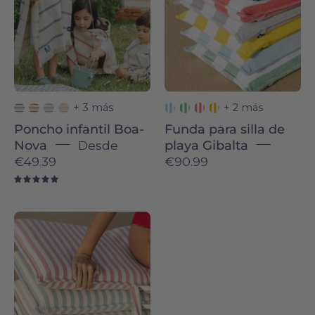
Torres
-
Novas
Torres
Novas
+ 3 más
+ 2 más
Poncho infantil Boa-
Funda para silla de
Nova
Desde
playa Gibalta
€49.39
€90.99
5.0
Barra
beach
chair
cover
-
Torres