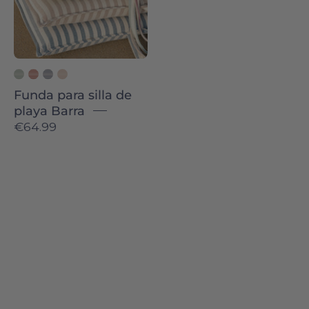
Novas
Funda para silla de
playa Barra
€64.99