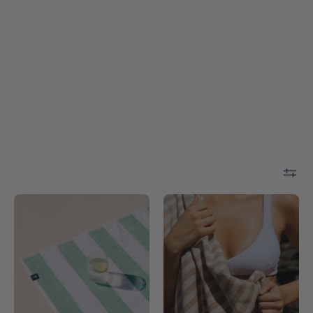
Gibalta
Barra
individual
individual
-
-
Torres
Torres
Novas
Novas