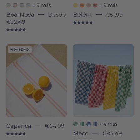
+ 9 más
+ 9 más
Boa-Nova
Desde
Belém
€51.99
€32.49
4.8
4.8
Caparica
Meco
NOVEDAD
-
Torres
Novas
+ 4 más
Caparica
€64.99
Meco
€84.49
4.8