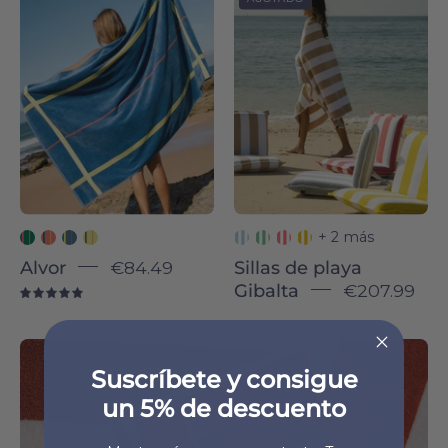
-
beach
Torres
chair
Novas
cover
-
Torres
Novas
+ 2 más
Alvor
€84.49
Sillas de playa
Gibalta
€207.99
5.0
Haz
que
Suscríbete y consigue
sea
un 5% de descuento
único
y