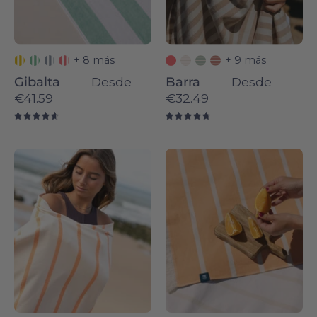
+ 8 más
+ 9 más
Gibalta
Desde
Barra
Desde
€41.59
€32.49
4.7
4.8
Boa-
Belém
Nova
individual
-
-
Torres
Torres
Novas
Novas