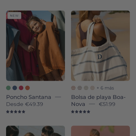
Poncho
Boa-
NEW
Santana
Nova
beach
bag
-
Torres
Novas
+ 6 más
Poncho Santana
Bolsa de playa Boa-
Desde
€49.39
Nova
€51.99
5.0
5.0
Children
White