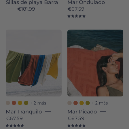
Sillas de playa Barra
Mar Ondulado
€181.99
€67.59
5.0
Anthracite
Terracotta
Mar
Mar
Tranquilo
Picado
-
-
Torres
Torres
Novas
Novas
+ 2 más
+ 2 más
Mar Tranquilo
Mar Picado
€67.59
€67.59
5.0
5.0