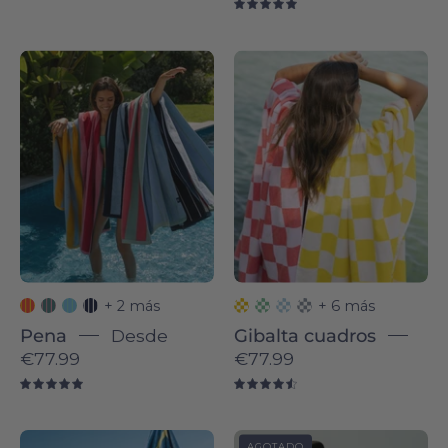
5.0
Pink
Yellow
Pena
chequered
-
Gibalta
Torres
-
Novas
Torres
Novas
+ 2 más
+ 6 más
Pena
Desde
Gibalta cuadros
€77.99
€77.99
5.0
4.6
Alvor
Gibalta
AGOTADO