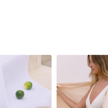
Santana
Santana
Bath
Bath
towels
towels
-
-
Torres
Torres
Novas
Novas