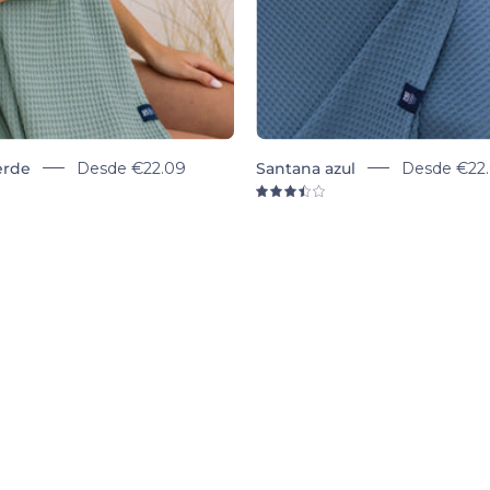
INSCRÍBEME
erde
Desde
€22.09
Santana azul
Desde
€22
5
3.5