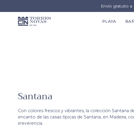
Envío gratuito 
PLAYA
BA
Saltar
al
contenido
Santana
Con colores frescos y vibrantes, la colección Santana de
encanto de las casas típicas de Santana, en Madeira, 
irreverencia.