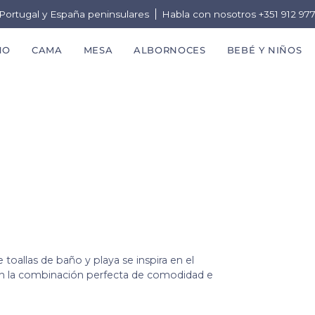
a Portugal y España peninsulares
Habla con nosotros +351 912 97
ÑO
CAMA
MESA
ALBORNOCES
BEBÉ Y NIÑOS
 toallas de baño y playa se inspira en el
con la combinación perfecta de comodidad e