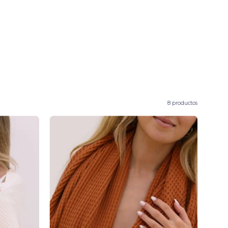
8 productos
Santana
Bath
towels
-
Torres
Novas