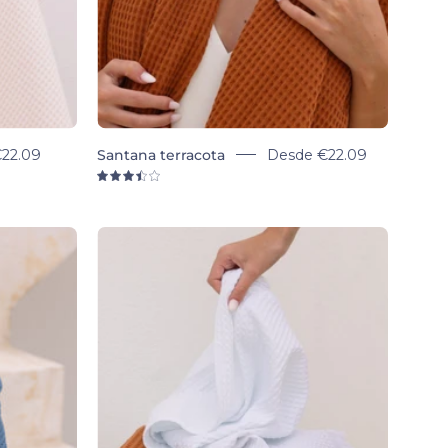
22.09
Santana terracota
Desde
€22.09
3.5
Santana
Bath
consigue
towels
cuento
-
Torres
ntacto. Te
Novas
portunaremos