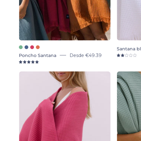
Santana b
Poncho Santana
Desde
€49.39
2.
5.0
Santana
Bath
towels
-
Torres
Novas