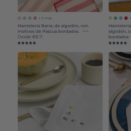
+ 2 más
Mantelería Barra, de algodón, con
Mantelería
motivos de Pascua bordados.
algodón, 
Desde
€8.11
bordados
5.0
5.
Mafra
cotton
napkins
with
flower
embroidery
-
Torres
Novas