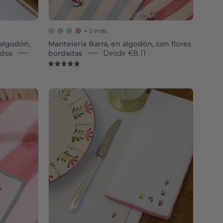
+ 2 más
 algodón,
Mantelería Barra, en algodón, con flores
ados
bordadas
Desde
€8.11
5.0
Nazaré
white
cotton
table
linen
ery
with
embroidered
flowers
-
Torres
Novas