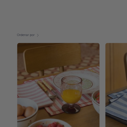
Ordenar por
Barra
placemats
-
Torres
Novas