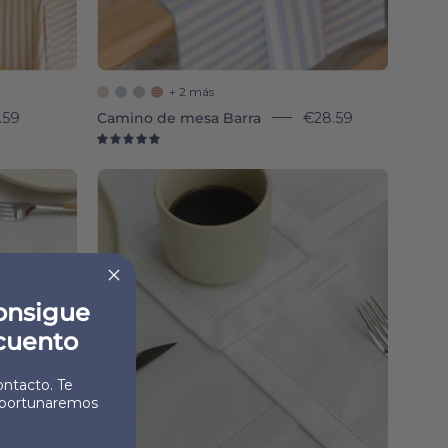
+ 2 más
.59
Camino de mesa Barra
€28.59
5.0
Mafra
(100%
Cotton)
-
Torres
Novas
consigue
cuento
ntacto. Te
portunaremos