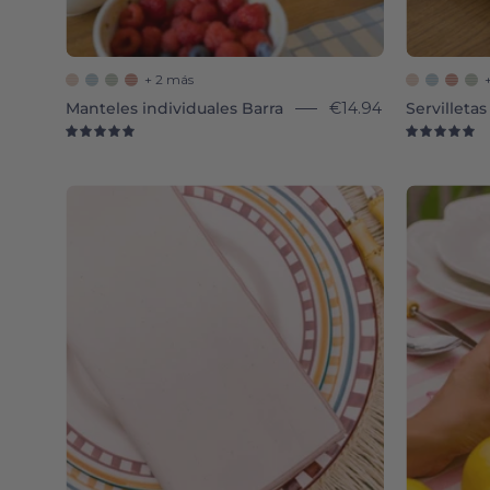
+ 2 más
Manteles individuales Barra
€14.94
Servilletas
5.0
5.
Nazaré
(100%
Cotton)
-
Torres
Novas