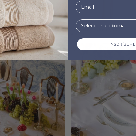
 de cóctel Mafra algodón
Manteles Mafra algodón
€90.99
INSCRÍBEME
Mafra
Mafra
linen
linen
Tablecloths
Table
-
Runner
Torres
-
Novas
Torres
Novas