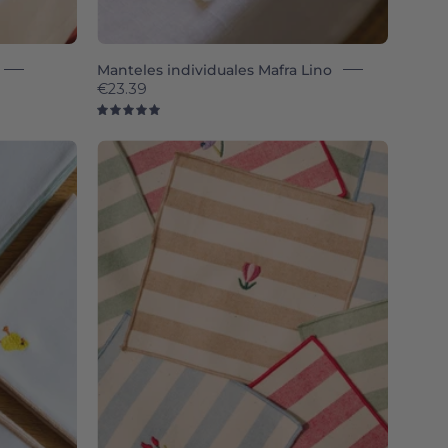
Manteles individuales Mafra Lino
€23.39
5.0
Barra
napkin
with
flower
embroidery
(POS)
ered
-
Torres
Novas