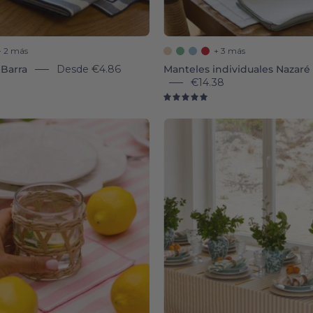
+ 2 más
+ 3 más
 Barra
Desde
€4.86
Manteles individuales Nazaré
€14.38
0
5.0
Barra
Barra
(100%
Tableclo
Cotton)
-
-
Torres
Torres
Novas
Novas