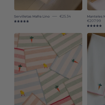
Servilletas Mafra Lino
€25.34
Manteles M
€207.99
5.0
5.
Barra
napkin
with
easter
embroidery
-
Torres
Novas