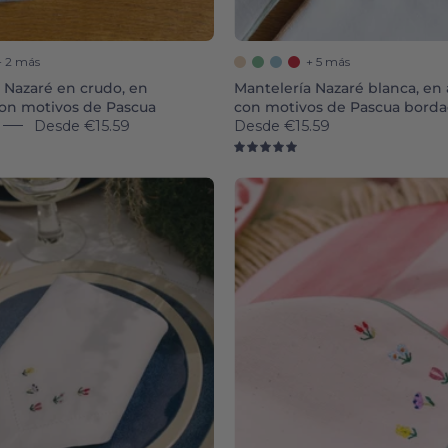
+ 2 más
+ 5 más
 Nazaré en crudo, en
Mantelería Nazaré blanca, en
con motivos de Pascua
con motivos de Pascua bord
Desde
€15.59
Desde
€15.59
0
5.0
Mafra
Nazaré
linen
ecru
napkin
napkins
and
with
placemat
flower
with
embroid
flower
(POS)
embroidery
-
(POS)
Torres
-
Novas
Torres