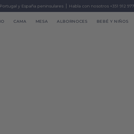
a Portugal y España peninsulares
Habla con nosotros +351 912 97
ÑO
CAMA
MESA
ALBORNOCES
BEBÉ Y NIÑOS