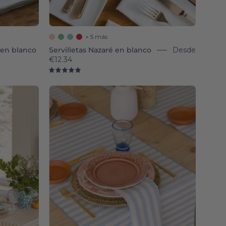
+ 5 más
 en blanco
Servilletas Nazaré en blanco
Desde
€12.34
5.0
Blue
ths
sky
Barra
Table
Linen
-
Torres
Novas