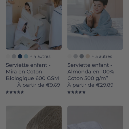
-
-
Mira
Almonda
in
in
Organic
100%
Cotton
Cotton
600
500
GSM
GSM
-
-
+ 4 autres
+ 3 autres
Torres
Torres
Serviette enfant -
Serviette enfant -
Novas
Novas
Mira en Coton
Almonda en 100%
Biologique 600 GSM
Coton 500 g/m²
À partir de
€9.69
À partir de
€29.89
4.9
4.8
Kid's
Kid's
towel
towel
-
-