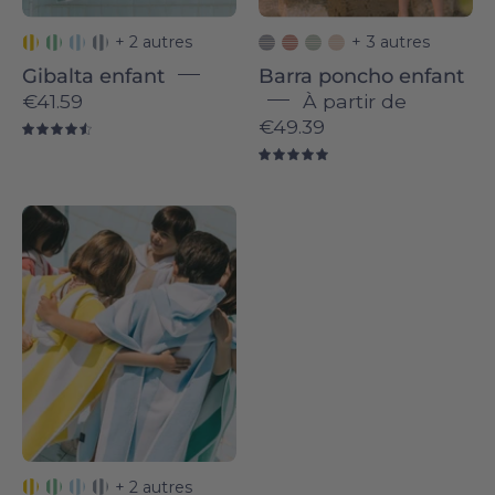
+ 2 autres
+ 3 autres
Gibalta enfant
Barra poncho enfant
€41.59
À partir de
€49.39
4.6
5.0
Children
wrapped
in
colorful
striped
ponchos
hugging
each
other
outdoors.
+ 2 autres