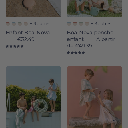
+ 9 autres
+ 3 autres
Enfant Boa-Nova
Boa-Nova poncho
€32.49
enfant
À partir
de
€49.39
4.8
5.0
Green
White
Gibalta
Barra
-
-
Torres
Torres
Novas
Novas