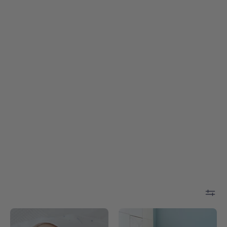
Torres
Silver
Novas
grey