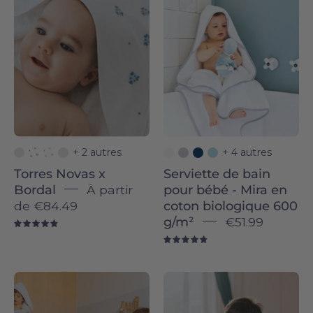
x
Mira
Bordal
-
-
Torres
Torres
Novas
Novas
+ 2 autres
+ 4 autres
Torres Novas x
Serviette de bain
Bordal
À partir
pour bébé - Mira en
de
€84.49
coton biologique 600
g/m²
€51.99
4.9
4.9
Kid's
Kid's
towel
towel