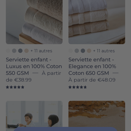
Luxus
Elegance
in
in
100%
100%
Cotton
Cotton
550
650
GSM
GSM
-
-
+ 11 autres
+ 11 autres
Torres
Torres
Serviette enfant -
Serviette enfant -
Novas
Novas
Luxus en 100% Coton
Elegance en 100%
550 GSM
À partir
Coton 650 GSM
de
€38.99
À partir de
€48.09
4.9
4.8
Kids
Barra
bathrobe
individual
-
-
Torres
Torres