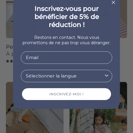
Novas
Novas
Inscrivez-vous pour
bénéficier de 5% de
réduction !
Restons en contact. Nous vous
promettons de ne pas trop vous déranger.
+ 9 autres
Peignoir enfant
À partir de
€77.99
Barra enfants
€32.49
5.0
4.8
Lavender
Blue
Boa-
Boa-
INSCRIVEZ-MOI !
Nova
Nova
-
-
Torres
Torres
Novas
Novas