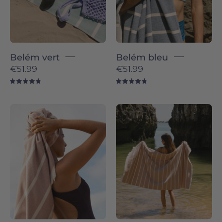
Belém vert
Belém bleu
€51.99
€51.99
4.8
4.8
Terracotta
Belém
Belém
individual
-
-
Torres
Torres
Novas
Novas