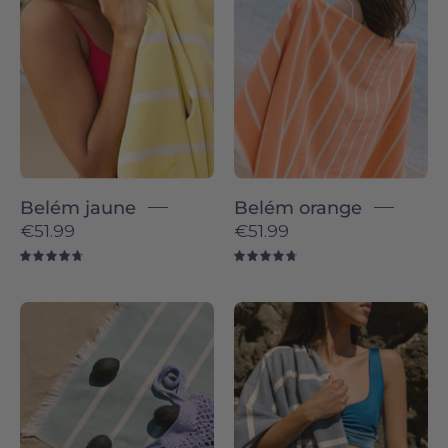
-
-
Torres
Torres
Novas
Novas
Belém jaune
Belém orange
€51.99
€51.99
4.8
4.8
Belém
Belém
individual
individual
-
-
Torres
Torres
Novas
Novas