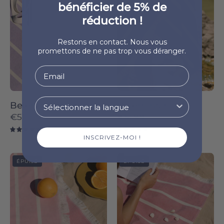
bénéficier de 5% de
-
-
Torres
Torres
réduction !
Novas
Novas
Restons en contact. Nous vous
promettons de ne pas trop vous déranger.
Belém lavande
Belém noir
€51.99
€51.99
4.8
4.8
INSCRIVEZ-MOI !
Pink
Belém
ÉPUISÉ
ÉPUISÉ
Belém
individual
-
-
Torres
Torres
Novas
Novas