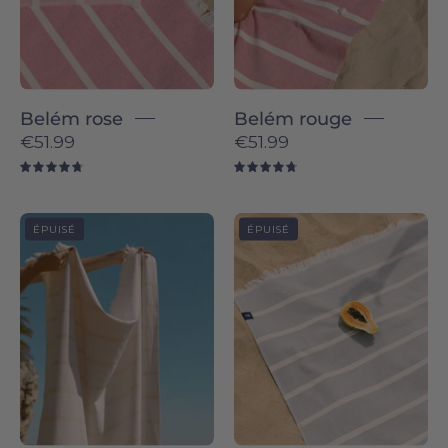
Belém rose
Belém rouge
€51.99
€51.99
4.8
4.8
Belém
Grey
ÉPUISÉ
ÉPUISÉ
individual
Belém
-
-
Torres
Torres
Novas
Novas