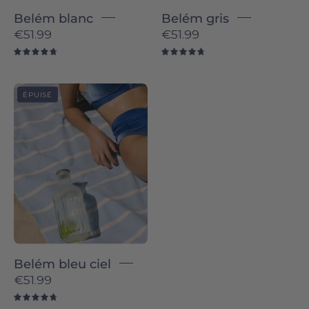
Belém blanc
Belém gris
€51.99
€51.99
4.8
4.8
Belém
ÉPUISÉ
individual
-
Torres
Novas
Belém bleu ciel
€51.99
4.8