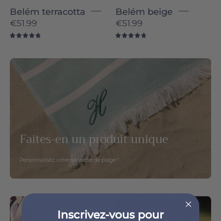
Belém terracotta
Belém beige
€51.99
€51.99
4.8
4.8
Faites-
en
un
produit
unique
Faites-en un produit unique
Personnalisez votre serviette de plage !
Belém
Belém
Inscrivez-vous pour
individual
individual