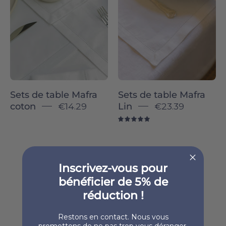
-
-
Torres
Torres
Novas
Novas
Sets de table Mafra
Sets de table Mafra
coton
€14.29
Lin
€23.39
5.0
Inscrivez-vous pour
bénéficier de 5% de
réduction !
Restons en contact. Nous vous
promettons de ne pas trop vous déranger.