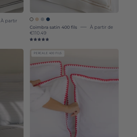
À partir
Coimbra satin 400 fils
À partir de
€110.49
5.0
Cascais
PERCALE 400 FILS
Percale
400
TC
-
ses
Torres
Novas