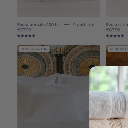
Évora percale 400 fils
À partir de
Évora satin
€67.59
€67.59
5.0
5.
Porto
PERCALE 400 FILS
SATIN 400 F
Percale
400
TC
-
Torres
Novas