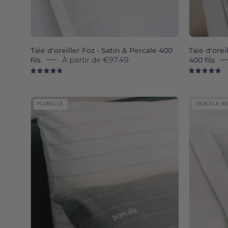
Taie d'oreiller Foz - Satin & Percale 400
Taie d'orei
fils
À partir de
€97.49
400 fils
4.8
5.
Serra
FLANELLE
PERCALE 400
da
Estrela
-
Flannel
pillowcases
-
Torres
Novas