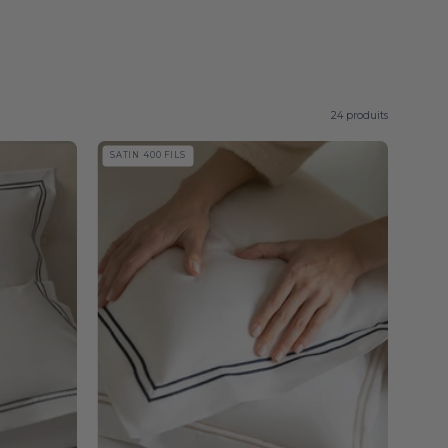
24 produits
Coimbra
SATIN 400 FILS
Sateen
400
TC
-
Torres
Novas