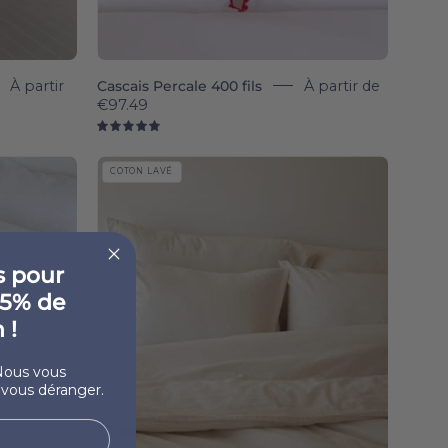
À partir
Cascais Percale 400 fils
À partir de
€97.49
5.0
Natural
COTON LAVÉ
Tavira
Washed
Cotton
-
s pour
Torres
 5% de
Novas
 !
Nous vous
 vous déranger.