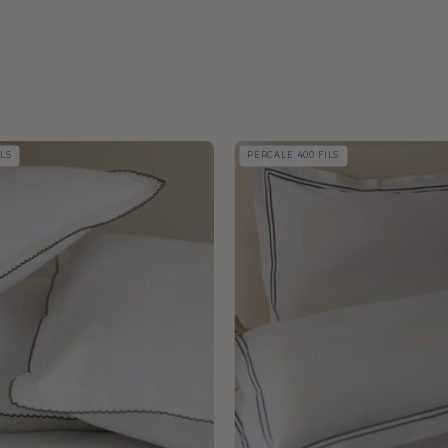
Foz
Coimbra
ILS
PERCALE 400 FILS
Percale
Sateen
400
400
TC
TC
-
-
Torres
Torres
Novas
Novas