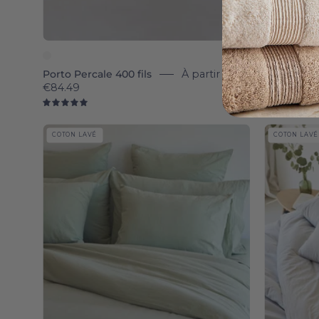
Porto Percale 400 fils
À partir de
Sintra Sati
€84.49
€84.49
5.0
4.
Khaki
COTON LAVÉ
COTON LAVÉ
green
Tavira
Washed
Cotton
-
Torres
Novas