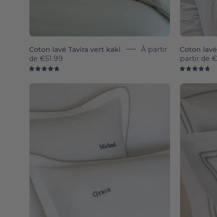
Coton lavé Tavira vert kaki
À partir
Coton lavé
de
€51.99
partir de
€
4.8
4.
Foz
-
Sateen
&
Percale
400
TC
pillowcases
-
Torres
Novas