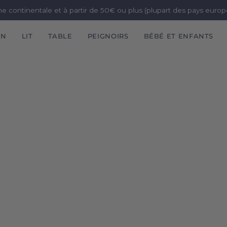
ne continentale et à partir de 50€ ou plus (plupart des pays euro
IN
LIT
TABLE
PEIGNOIRS
BÉBÉ ET ENFANTS