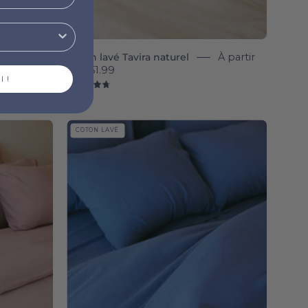
r de
Coton lavé Tavira naturel
À partir
de
€51.99
 !
4.8
Blue
COTON LAVÉ
Tavira
Washed
Cotton
-
Torres
Novas