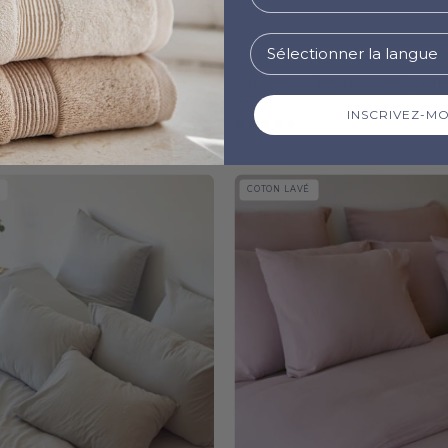
Coton lavé Tavira
À parti
€51.99
n 400 fils
À partir de
INSCRIVEZ-MOI
4.8
0
Silver
Old
COTON LAVÉ
grey
pink
Tavira
Tavira
Washed
Washed
Cotton
Cotton
-
-
Torres
Torres
Novas
Novas