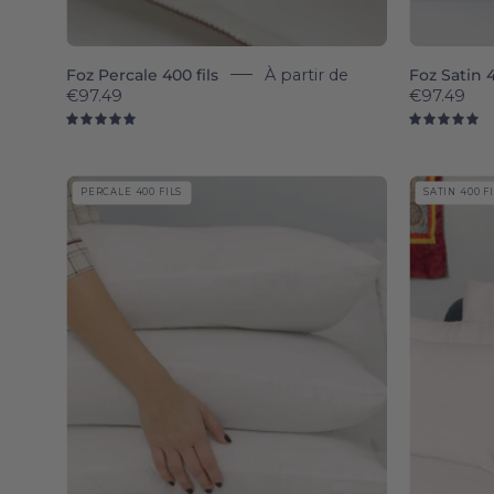
Foz Percale 400 fils
À partir de
Foz Satin 4
€97.49
€97.49
5.0
5.
Évora
PERCALE 400 FILS
SATIN 400 F
-
Sateen
&
Percale
400
TC
pillowcases
-
Torres
Novas