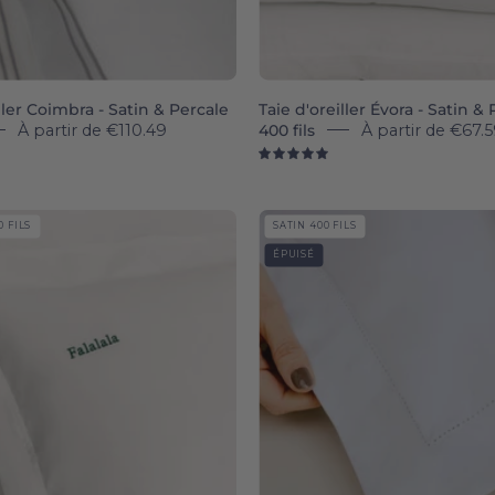
ller Coimbra - Satin & Percale
Taie d'oreiller Évora - Satin &
À partir de
€110.49
400 fils
À partir de
€67.5
0
5.0
Porto
Sintra
 FILS
SATIN 400 FILS
Percale
Sateen
ÉPUISÉ
400
400
TC
TC
pillowcases
-
-
Torres
Torres
Novas
Novas