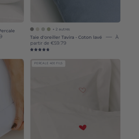
+ 2 autres
 Percale
9
Taie d'oreiller Tavira - Coton lavé
À
partir de
€59.79
4.8
Porto
PERCALE 400 FILS
Percale
400
TC
pillowcases
with
embroidered
hearts
-
Torres