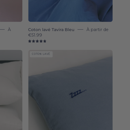
À
Coton lavé Tavira Bleu
À partir de
€51.99
4.8
Tavira
COTON LAVÉ
-
Washed
Cotton
pillowcases
-
Torres
ses
Novas