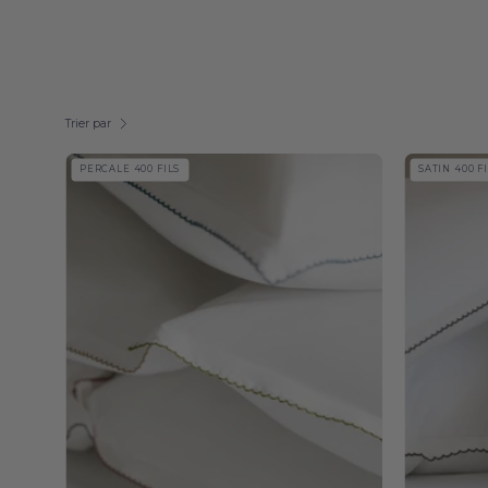
Trier par
Foz
PERCALE 400 FILS
SATIN 400 F
Percale
400
TC
-
Torres
Novas