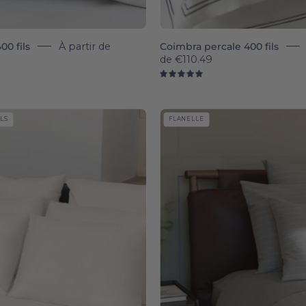
00 fils
À partir de
Coimbra percale 400 fils
de
€110.49
0
5.0
Évora
Serra
ILS
FLANELLE
Sateen
da
&
Estrela
Percale
-
400
Flannel
TC
pillowca
Bed
-
Linen
Torres
-
Novas
Torres
Novas