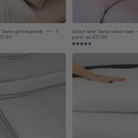
 Tavira gris argenté
À
Coton lavé Tavira vieux rose
51.99
partir de
€51.99
8
4.8
Coimbra
Évora
-
-
Sateen
Sateen
&
&
Percale
Percale
400
400
TC
TC
pillowcases
pillowca
-
-
Torres
Torres
Novas
Novas